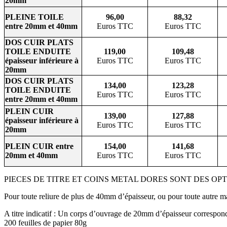
20mm
PLEINE TOILE
96,00
88,32
entre 20mm et 40mm
Euros TTC
Euros TTC
DOS CUIR PLATS
TOILE ENDUITE
119,00
109,48
épaisseur inférieure à
Euros TTC
Euros TTC
20mm
DOS CUIR PLATS
134,00
123,28
TOILE ENDUITE
Euros TTC
Euros TTC
entre 20mm et 40mm
PLEIN CUIR
139,00
127,88
épaisseur inférieure à
Euros TTC
Euros TTC
20mm
PLEIN CUIR entre
154,00
141,68
20mm et 40mm
Euros TTC
Euros TTC
PIECES DE TITRE ET COINS METAL DORES SONT DES OPTIONS
Pour toute reliure de plus de 40mm d’épaisseur, ou pour toute autre ma
A titre indicatif : Un corps d’ouvrage de 20mm d’épaisseur correspond
200 feuilles de papier 80g