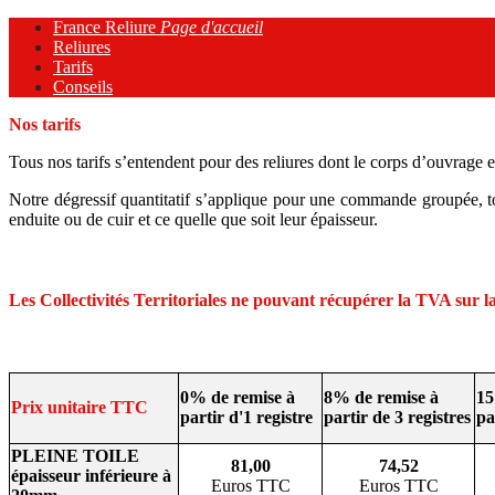
France Reliure
Page d'accueil
Reliures
Tarifs
Conseils
Nos tarifs
Tous nos tarifs s’entendent pour des reliures dont le corps d’ouvrage 
Notre dégressif quantitatif s’applique pour une commande groupée, tou
enduite ou de cuir et ce quelle que soit leur épaisseur.
Les Collectivités Territoriales ne pouvant récupérer la TVA sur la 
0% de remise à
8% de remise à
15
Prix unitaire TTC
partir d'1 registre
partir de 3 registres
pa
PLEINE TOILE
81,00
74,52
épaisseur inférieure à
Euros TTC
Euros TTC